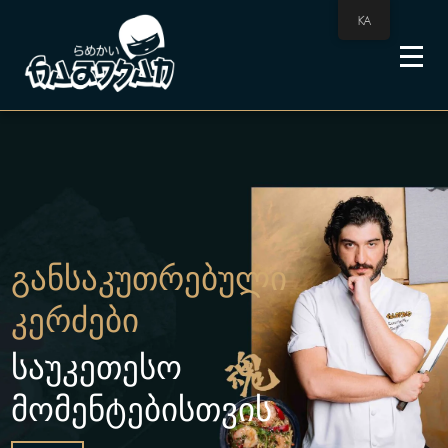
KA
განსაკუთრებული
კერძები
საუკეთესო
მომენტებისთვის