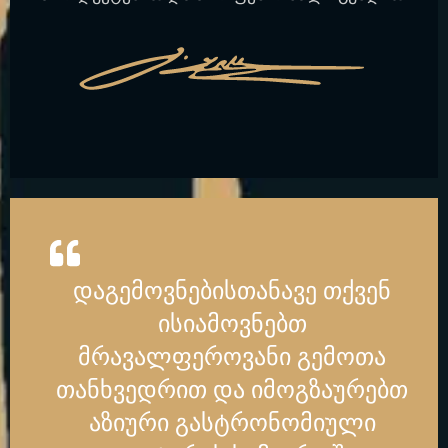
დაგემოვნებისთანავე თქვენ
ისიამოვნებთ
მრავალფეროვანი გემოთა
თანხვედრით და იმოგზაურებთ
აზიური გასტრონომიული