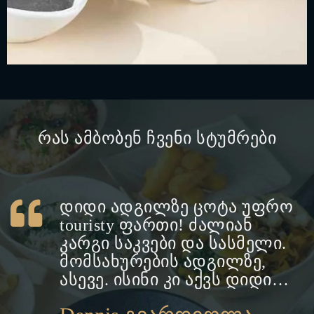
რას ამბობენ ჩვენი სტუმრები
რო
სიტყვებით ვერ აღვწერ
იმდენად კარგია ყველა და
.
ყველაფერი, თავად უნდა
ნახოთ აუცილებლად
ანანო საგინაშვილი