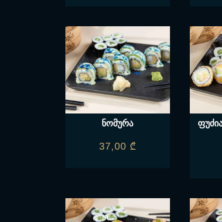
ნომურა
ფუძი
37,00
₾