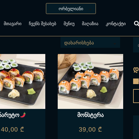
ᲛᲗᲐᲕᲐᲠᲘ
ᲩᲕᲔᲜᲡ ᲨᲔᲡᲐᲮᲔᲑ
ᲛᲔᲜᲘᲣ
ᲛᲐᲦᲐᲖᲘᲐ
ᲙᲝᲜᲢᲐᲥᲢᲘ
Დ
ნარუტო
მონსტერა
40,00
₾
39,00
₾