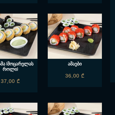
ამა (მოცარელას
ამაები
როლი)
36,00
₾
37,00
₾