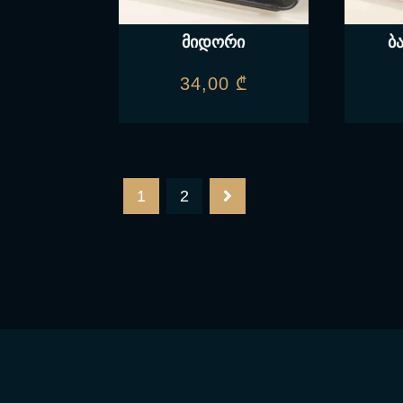
მიდორი
ბ
34,00
₾
1
2