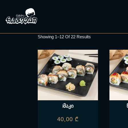
Showing 1–12 Of 22 Results
iმაკი
40,00
₾