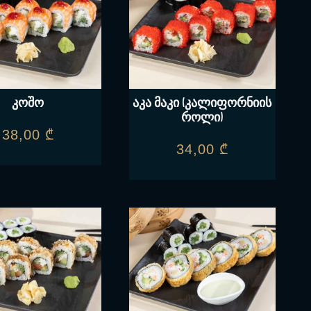
კოშო
აკა მაკი (კალიფორნიის
როლი)
38,00
₾
34,00
₾