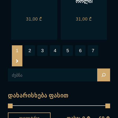
როლი)
31,00
₾
31,00
₾
1
2
3
4
5
6
7
Დახარისხება Ფასით