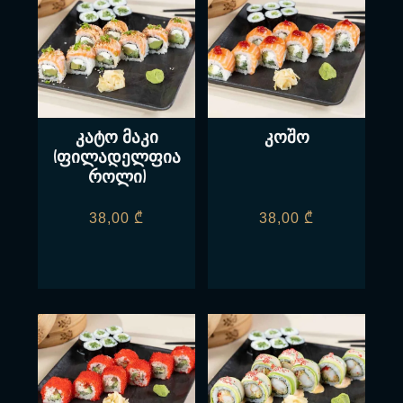
კატო მაკი
კოშო
(ფილადელფია
როლი)
38,00
₾
38,00
₾